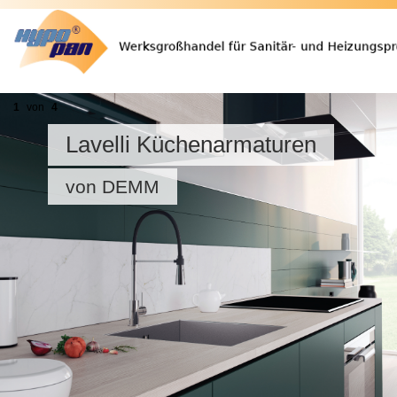
1
von
4
Lavelli Küchenarmaturen
von DEMM