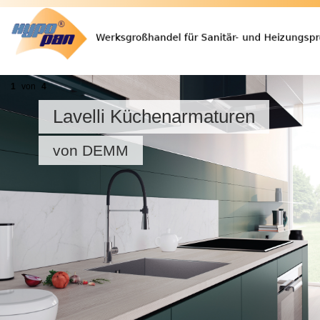
1
von
4
Lavelli Küchenarmaturen
von DEMM