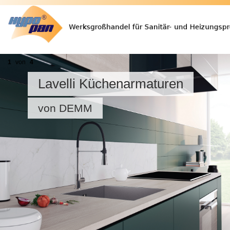
1
von
4
Lavelli Küchenarmaturen
von DEMM