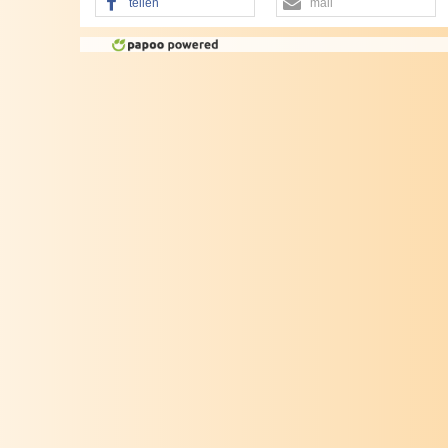
teilen
mail
Badewannen
Vicario PierCarlo - Ablau
Brauseschläuche
Heinrich Schulte - Sanitä
Duschkabinen
Ferro - Armaturen und m
Duschsysteme
MEL - Savil - Armaturen
Duschelemente
Schlösser Armaturen
Duschwannen
Kopf- und Handbrausen
Installationstechnik
Whirlpools