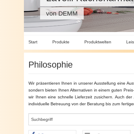
von DEMM
Start
Produkte
Produktwelten
Lei
Aktuelles und Neuheiten
Ablauftechnik
Bemeta - Badaccessiores
Aus
Philosophie
Armaturen für den Sanitärbereich
DEMM - Italienische Mar
Badewannenarmat
Vert
Wir präsentieren Ihnen in unserer Ausstellung eine Aus
Bad-Accessiores
Ravak - Sanitärprodukte
Duscharmaturen
Lag
sondern bieten Ihnen Alternativen in einem guten Pre
wir Ihnen eine schnelle Lieferzeit zusichern. Auch de
Badheizkörper
Reichel - Duschkabinen
Küchenarmaturen
individuelle Betreuung von der Beratung bis zum fertig
Badkeramik
Salgar - Badmöbel, Dusc
Waschtischarmatur
Badmöbel
Stadur - Duschelemente f
Spezialarmaturen