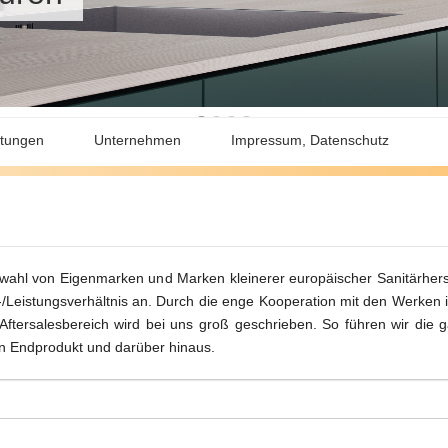
stungen
Unternehmen
Impressum, Datenschutz
stellung
Hypopan GmbH
kenarmaturen
uren
rieb
Anfahrt
wahl von Eigenmarken und Marken kleinerer europäischer Sanitärherste
erverkauf
Ansprechpartner
is-/Leistungsverhältnis an. Durch die enge Kooperation mit den Werke
r Aftersalesbereich wird bei uns groß geschrieben. So führen wir die 
Philosophie
en Endprodukt und darüber hinaus.
hkabinen
en
ür Bad und Sanitär