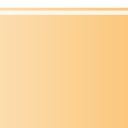
f- und Duschsysteme
rarmaturen
ehr