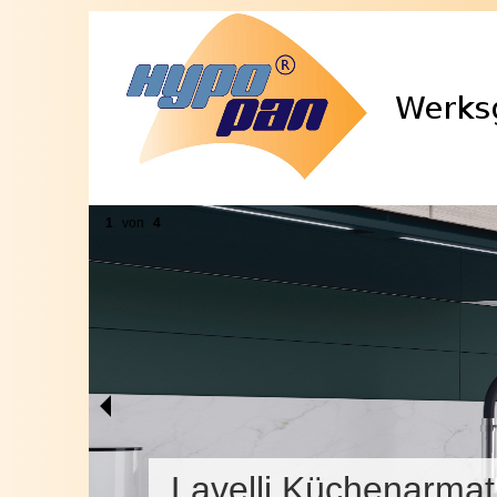
1
von
4
Lavelli Küchenarma